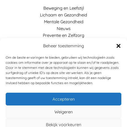
Beweging en Leefstijl
Lichaam en Gezondheid
Mentale Gezondheid
Nieuws
Preventie en Zelfzorg
Voeding en Gezonde Keuzes
Beheer toestemming
Links
Om de beste ervaringen te bieden, gebruiken wij technologieën zoals
cookies om informatie over je apparaat op te slaan en/of te raadplegen.
Home
Door in te stemmen met deze technologieën kunnen wij gegevens zoals
surfgedrag of unieke ID's op deze site verwerken. Als je geen
Blog
toestemming geeft of uw toestemming intrekt, kan dit een nadelige
Contact
invloed hebben op bepaalde functies en mogelijkheden.
Over ons
Accepteren
Weigeren
Copyright © 2026 Gezondheidskrant
Bekijk voorkeuren