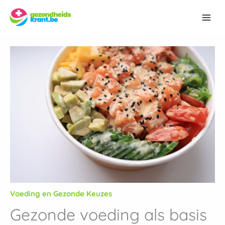
Ga
Z
naar
o
de
e
inhoud
k
e
n
Voeding en Gezonde Keuzes
Gezonde voeding als basis