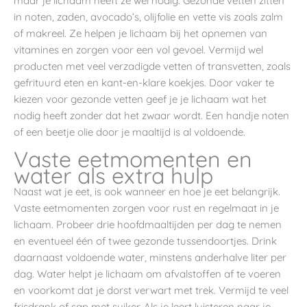
maar je lichaam heeft ze wel nodig. Gezonde vetten zitten
in noten, zaden, avocado’s, olijfolie en vette vis zoals zalm
of makreel. Ze helpen je lichaam bij het opnemen van
vitamines en zorgen voor een vol gevoel. Vermijd wel
producten met veel verzadigde vetten of transvetten, zoals
gefrituurd eten en kant-en-klare koekjes. Door vaker te
kiezen voor gezonde vetten geef je je lichaam wat het
nodig heeft zonder dat het zwaar wordt. Een handje noten
of een beetje olie door je maaltijd is al voldoende.
Vaste eetmomenten en
water als extra hulp
Naast wat je eet, is ook wanneer en hoe je eet belangrijk.
Vaste eetmomenten zorgen voor rust en regelmaat in je
lichaam. Probeer drie hoofdmaaltijden per dag te nemen
en eventueel één of twee gezonde tussendoortjes. Drink
daarnaast voldoende water, minstens anderhalve liter per
dag. Water helpt je lichaam om afvalstoffen af te voeren
en voorkomt dat je dorst verwart met trek. Vermijd te veel
frisdrank of sap met suiker. Als je leert luisteren naar je